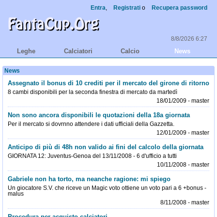
Entra
,
Registrati
o
Recupera password
8/8/2026 6:27
Leghe
Calciatori
Calcio
News
News
Assegnato il bonus di 10 crediti per il mercato del girone di ritorno
8 cambi disponibili per la seconda finestra di mercato da martedì
18/01/2009 - master
Non sono ancora disponibili le quotazioni della 18a giornata
Per il mercato si dovrnno attendere i dati ufficiali della Gazzetta.
12/01/2009 - master
Anticipo di più di 48h non valido ai fini del calcolo della giornata
GIORNATA 12: Juventus-Genoa del 13/11/2008 - 6 d'ufficio a tutti
10/11/2008 - master
Gabriele non ha torto, ma neanche ragione: mi spiego
Un giocatore S.V. che riceve un Magic voto ottiene un voto pari a 6 +bonus -
malus
8/11/2008 - master
Procedura per acquisto calciatori