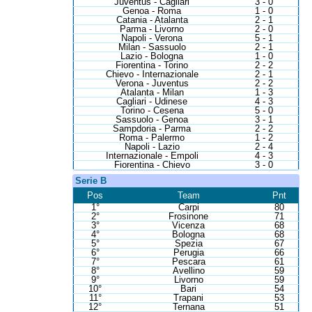
Juventus - Cagliari
3 - 0
Genoa - Roma
1 - 0
Catania - Atalanta
2 - 1
Parma - Livorno
2 - 0
Napoli - Verona
5 - 1
Milan - Sassuolo
2 - 1
Lazio - Bologna
1 - 0
Fiorentina - Torino
2 - 2
Chievo - Internazionale
2 - 1
Verona - Juventus
2 - 2
Atalanta - Milan
1 - 3
Cagliari - Udinese
4 - 3
Torino - Cesena
5 - 0
Sassuolo - Genoa
3 - 1
Sampdoria - Parma
2 - 2
Roma - Palermo
1 - 2
Napoli - Lazio
2 - 4
Internazionale - Empoli
4 - 3
Fiorentina - Chievo
3 - 0
Serie B
Pos
Team
Pnt
1°
Carpi
80
2°
Frosinone
71
3°
Vicenza
68
4°
Bologna
68
5°
Spezia
67
6°
Perugia
66
7°
Pescara
61
8°
Avellino
59
9°
Livorno
59
10°
Bari
54
11°
Trapani
53
12°
Ternana
51