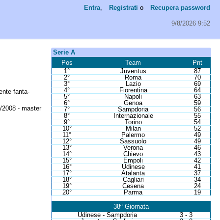
Entra
,
Registrati
o
Recupera password
9/8/2026 9:52
Serie A
Pos
Team
Pnt
1°
Juventus
87
2°
Roma
70
3°
Lazio
69
4°
Fiorentina
64
ente fanta-
5°
Napoli
63
6°
Genoa
59
/2008 - master
7°
Sampdoria
56
8°
Internazionale
55
9°
Torino
54
10°
Milan
52
11°
Palermo
49
12°
Sassuolo
49
13°
Verona
46
14°
Chievo
43
15°
Empoli
42
16°
Udinese
41
17°
Atalanta
37
18°
Cagliari
34
19°
Cesena
24
20°
Parma
19
38ª Giornata
Udinese - Sampdoria
3 - 3