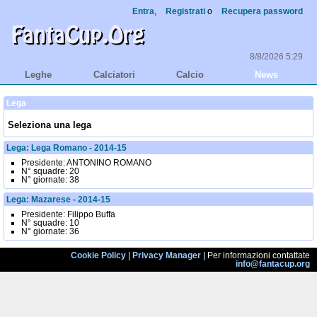
Entra
,
Registrati
o
Recupera password
8/8/2026 5:29
Leghe
Calciatori
Calcio
News
Lega
Seleziona una lega
Lega: Lega Romano - 2014-15
Presidente:
ANTONINO ROMANO
N° squadre:
20
N° giornate:
38
Lega: Mazarese - 2014-15
Presidente:
Filippo Buffa
N° squadre:
10
N° giornate:
36
Cookie Policy
|
Privacy Manager
| Per informazioni contattate
info@fantacup.org