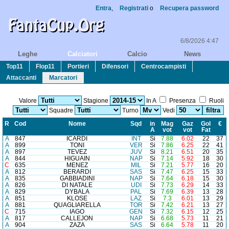
Entra
,
Registrati
o
Recupera password
6/8/2026 4:47
Leghe
Calciatori
Calcio
News
Top11
Flop11
Portieri
Difensori
Centrocampisti
Attaccanti
Marcatori
Valore
Stagione
In A
Presenza
Ruoli
Squadre
Turno
Vedi
R
Cod
Nome
Sq
d
in
Mag
Gaz
Gol
€
A
vot
vot
Fat
A
847
ICARDI
INT
Si
7.88
6.02
22
37
A
899
TONI
VER
Si
7.86
6.25
22
41
A
897
TEVEZ
JUV
Si
8.21
6.51
20
35
A
844
HIGUAIN
NAP
Si
7.14
5.92
18
30
C
635
MENEZ
MIL
Si
7.21
5.77
16
20
A
812
BERARDI
SAS
Si
7.47
6.25
15
33
A
835
GABBIADINI
NAP
Si
7.64
6.18
15
30
A
826
DI NATALE
UDI
Si
7.73
6.29
14
33
A
829
DYBALA
PAL
Si
7.69
6.39
13
28
A
851
KLOSE
LAZ
Si
7.3
6.01
13
29
A
881
QUAGLIARELLA
TOR
Si
7.42
6.21
13
27
C
715
IAGO
GEN
Si
7.32
6.15
12
25
A
817
CALLEJON
NAP
Si
6.68
5.73
11
21
A
904
ZAZA
SAS
Si
6.64
5.78
11
20